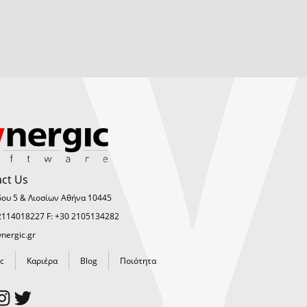
ct Us
δου 5 & Λιοσίων Αθήνα 10445
 2114018227 F: +30 2105134282
nergic.gr
c
Καριέρα
Blog
Ποιότητα