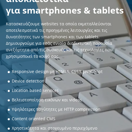
για smartphones & tablets
Κατασκευάζουμε websites τα οποία εκμεταλλεύονται
αποτελεσματικά τις προηγμένες λειτουργίες και τις
δυνατότητες των smartphones και των tablets.
Δημιουργούμε για εσάς ενιαία διαδικτυακή παρουσία
ανεξάρτητα από τις συσκευές και τις τεχνολογίες που
χρησιμοποιεί το κοινό σας.
Responsive design με HTML5, CSS3, JavaScript
Device detection
Location based services
Βελτιστοποίηση εικόνων και videos
Υψηλότερες ταχύτητες με HTTP compression
Content oriented CMS
Χρηστικότητα και στοχευμένο περιεχόμενο