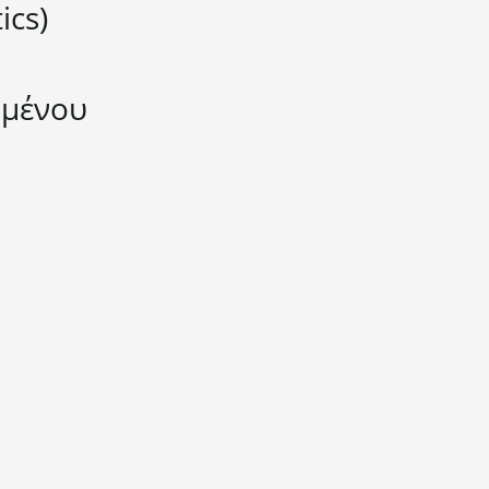
ics)
ομένου